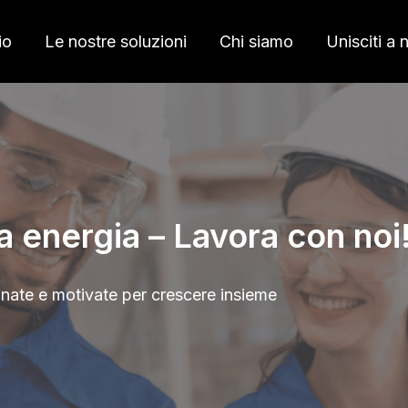
io
Le nostre soluzioni
Chi siamo
Unisciti a 
tra energia – Lavora con noi
ate e motivate per crescere insieme